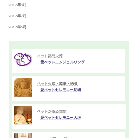
2017年8月
2017年7月
2017年6月
ペット訪問火葬
愛ペットエンジェルリング
ペット火葬・葬儀・納骨
愛ペットセレモニー尼崎
ペットが眠る空間
愛ペットセレモニー大垣