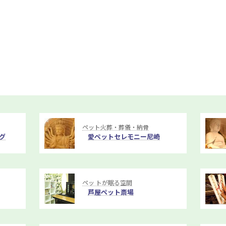
ペット火葬・葬儀・納骨
グ
愛ペットセレモニー尼崎
ペッ トが眠る空間
芦屋ペット斎場