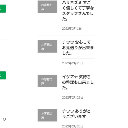
ハリネズミ すご
お客様の
く優しくて丁寧な
む
声
スタッフさんでし
た。
2022年3月1日
チワワ 安心して
お客様の
お見送りが出来ま
声
した。
2022年2月25日
む
イグアナ 気持ち
お客様の
の整理も出来まし
声
た。
2022年2月22日
チワワ ありがと
お客様の
うございます
声
 O
2022年2月20日