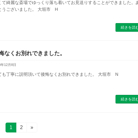
くて綺麗な斎場でゆっくり落ち着いてお見送りすることができました。
とうございました。 大垣市 H
続きを読
悔なくお別れできました。
18年12月8日
ても丁寧に説明頂いて後悔なくお別れできました。 大垣市 N
続きを読
固
1
固
2
»
定
定