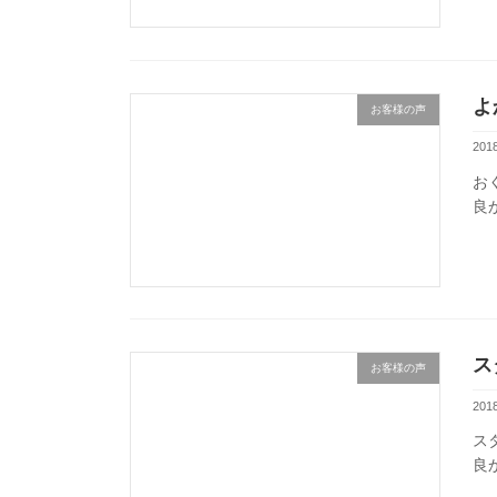
よ
お客様の声
201
お
良
ス
お客様の声
201
ス
良