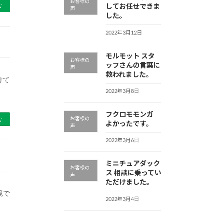
お客様の
む
してお任せできま
声
した。
2022年3月12日
モルモット スタ
お客様の
ッフさんの言葉に
声
救われました。
けて
2022年3月8日
フクロモモンガ
む
お客様の
よかったです。
声
2022年3月6日
ミニチュアダック
お客様の
ス 相談に乗ってい
声
ただけました。
境で
2022年3月4日