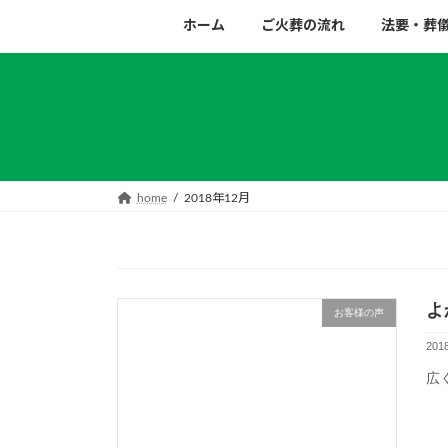
コ
ナ
ホーム
ご火葬の流れ
法要・葬
ン
ビ
テ
ゲ
ン
ー
ツ
シ
へ
ョ
ス
ン
キ
に
home
2018年12月
ッ
移
プ
動
よ
お客様の声
201
広