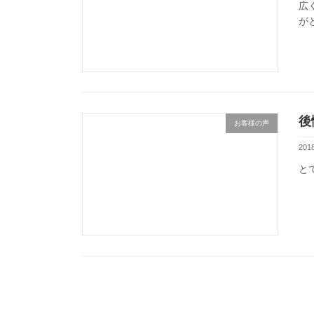
広
が
後
お客様の声
20
と
投