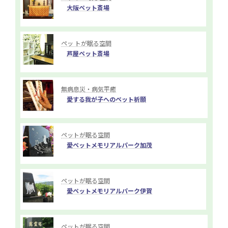
大阪ペット斎場
ペッ トが眠る空間
芦屋ペット斎場
無病息災・病気平癒
愛する我が子へのペット祈願
ペットが眠る空間
愛ペットメモリアルパーク加茂
ペットが眠る空間
愛ペットメモリアルパーク伊賀
ペットが眠る空間