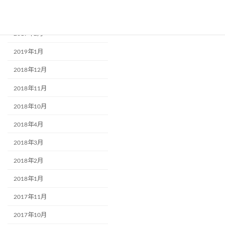
2019年3月
2019年2月
2019年1月
2018年12月
2018年11月
2018年10月
2018年4月
2018年3月
2018年2月
2018年1月
2017年11月
2017年10月