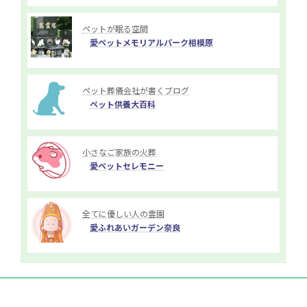
ペットが眠る空間
愛ペットメモリアルパーク相模原
ペット葬儀会社が書くブログ
ペット供養大百科
小さなご家族の火葬
愛ペットセレモニー
全てに優しい人の霊園
愛ふれあいガーデン奈良