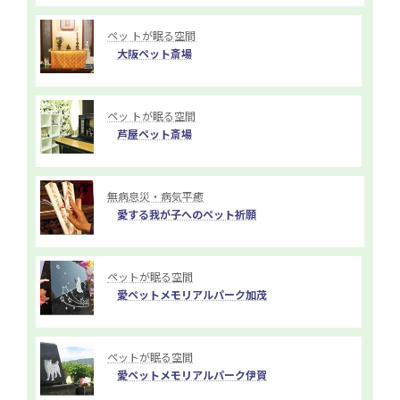
ペッ トが眠る空間
大阪ペット斎場
ペッ トが眠る空間
芦屋ペット斎場
無病息災・病気平癒
愛する我が子へのペット祈願
ペットが眠る空間
愛ペットメモリアルパーク加茂
ペットが眠る空間
愛ペットメモリアルパーク伊賀