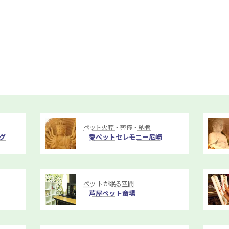
ペット火葬・葬儀・納骨
グ
愛ペットセレモニー尼崎
ペッ トが眠る空間
芦屋ペット斎場