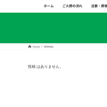
コ
ナ
ホーム
ご火葬の流れ
法要・葬
ン
ビ
テ
ゲ
ン
ー
ツ
シ
へ
ョ
ス
ン
キ
に
home
shimizu
ッ
移
プ
動
投稿 はありません。