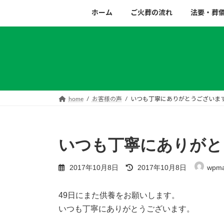
コ
ナ
ホーム
ご火葬の流れ
法要・葬
ン
ビ
テ
ゲ
ン
ー
ツ
シ
へ
ョ
ス
ン
キ
に
home
お客様の声
いつも丁寧にありがとうございま
ッ
移
プ
動
いつも丁寧にありがと
最
2017年10月8日
2017年10月8日
wpma
終
更
新
49日にまた供養をお願いします。
日
いつも丁寧にありがとうございます。
時
: