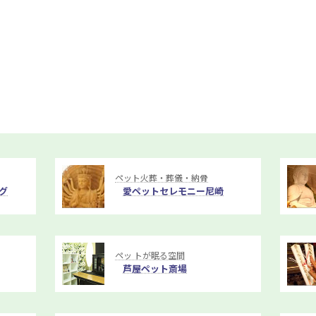
ペット火葬・葬儀・納骨
グ
愛ペットセレモニー尼崎
ペッ トが眠る空間
芦屋ペット斎場